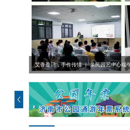
艾香盈门，手作传情 ｜ 泉民园艺中心端午活动精彩纷呈