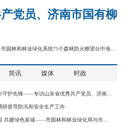
共产党员、济南市国有柳
来源：爱济南新闻客户端海拔800余米的跑马岭瞭望台，是济南南部山区森林防火的“千里眼”，也是全市园林和林业绿化系统75个森林防火瞭望台中海拔最高的一处。这里山高风烈，狂风常年绕着小楼呼啸，冬夜最低气温可跌至零下24摄氏度，泼水落地即刻凝成冰碴。济南市国有柳埠林场跑马岭林区护林人王守焕，在这里一守就是27年。
简讯
媒体
时政
济南园林安全守护先锋——专访山东省优秀共产党员、济南市国有柳埠林场护林人王守焕
调研督导防汛和安全生产工作
传承红色基因 共建绿色泉城——市园林和林业绿化局与市委市直机关工委联合开展庆祝建党105周年主题党日活动