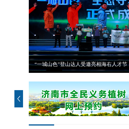
泉城夏韵 繁花逐光！济南公园赏花打卡