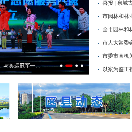
喜报 | 泉
全市园林和
市人大常委
市委市直机
集锦
艾香盈门，手作