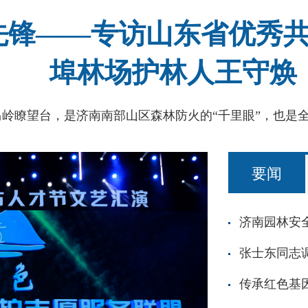
先锋——专访山东省优秀
埠林场护林人王守焕
要闻
张士东同志