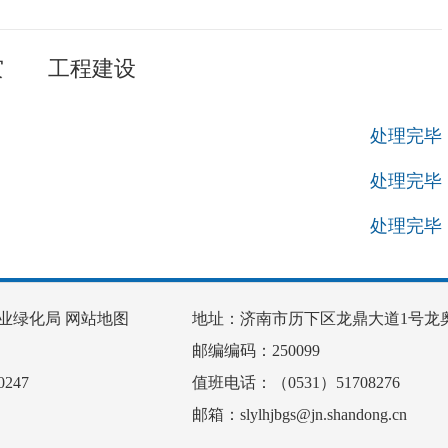
灾
工程建设
处理完毕
处理完毕
处理完毕
业绿化局
网站地图
地址：济南市历下区龙鼎大道1号龙奥
邮编编码：250099
247
值班电话：（0531）51708276
邮箱：slylhjbgs@jn.shandong.cn