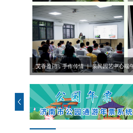
艾香盈门，手作传情 ｜ 泉民园艺中心端