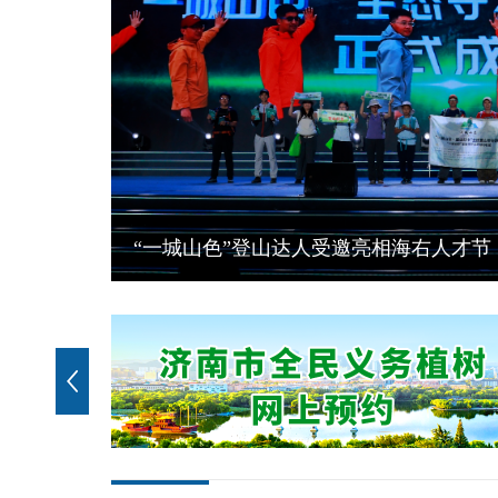
泉城夏韵 繁花逐光！济南公园赏花打卡