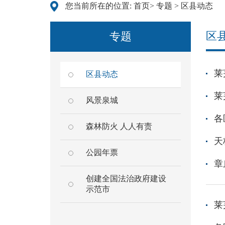
您当前所在的位置:
首页
>
专题
>
区县动态
区
专题
莱
区县动态
莱
风景泉城
各
森林防火 人人有责
天
公园年票
章
创建全国法治政府建设
示范市
莱