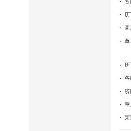
各
历
高
章
历
各
济
章
莱