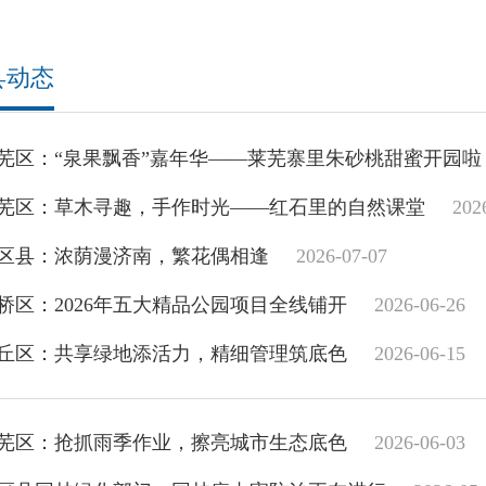
县动态
芜区：“泉果飘香”嘉年华——莱芜寨里朱砂桃甜蜜开园啦
芜区：草木寻趣，手作时光——红石里的自然课堂
202
区县：浓荫漫济南，繁花偶相逢
2026-07-07
桥区：2026年五大精品公园项目全线铺开
2026-06-26
丘区：共享绿地添活力，精细管理筑底色
2026-06-15
芜区：抢抓雨季作业，擦亮城市生态底色
2026-06-03