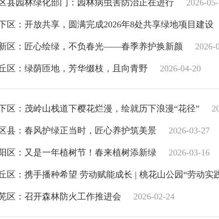
区县园林绿化部门：园林病虫害防治正在进行
2026-05
下区：开放共享，圆满完成2026年8处共享绿地项目建设
新区：匠心绘绿，不负春光——春季养护换新颜
2026-
丘区：绿荫匝地，芳华缀枝，且向青野
2026-04-20
下区：茂岭山栈道下樱花烂漫，绘就历下浪漫“花径”
2
区县：春风护绿正当时，匠心养护筑美景
2026-03-27
阳区：又是一年植树节！春来植树添新绿
2026-03-16
丘区：携手播种希望 劳动赋能成长 | 桃花山公园“劳动
芜区：召开森林防火工作推进会
2026-02-24