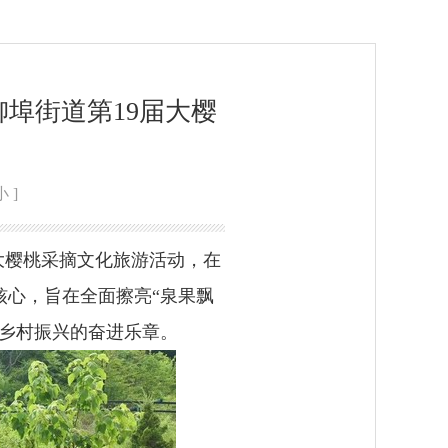
埠街道第19届大樱
小
]
届大樱桃采摘文化旅游活动，在
核心，旨在全面擦亮“泉果飘
响乡村振兴的奋进乐章。