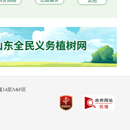
捐资捐物
其他
14层A&F区