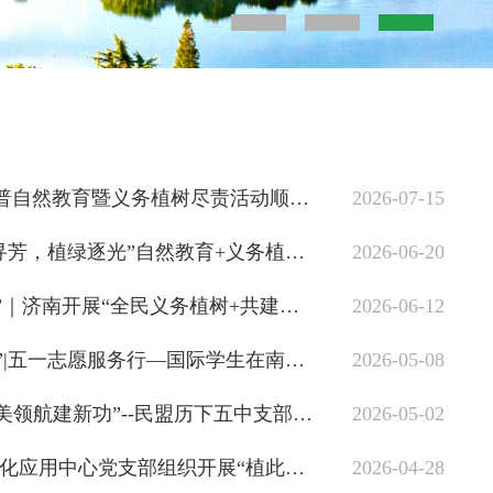
“荷”你相约 | 荷花科普自然教育暨义务植树尽责活动顺利开展
2026-07-15
市林科院举办“初夏寻芳，植绿逐光”自然教育+义务植树主题实践活动
2026-06-20
“植绿尽责 共建共享”｜济南开展“全民义务植树+共建花园”尽责活动
2026-06-12
“泉城劳动·世界青年”|五一志愿服务行—国际学生在南山种下友谊林
2026-05-08
“植树增绿担使命 济美领航建新功”--民盟历下五中支部参加学校义务植树主题活动
2026-05-02
春光无限好 植树正当时丨市林科院开展全民义务植树系列活动
济南市生态环境数字化应用中心党支部组织开展“植此青绿 不负春光”植树节志愿服务活动
2026-04-28