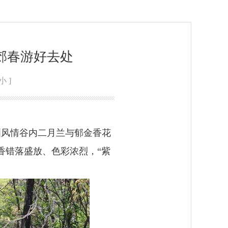
郊春游好去处
小
]
洲风情谷内二月兰与郁金香花
香错落盛放、色彩浓烈，“紫