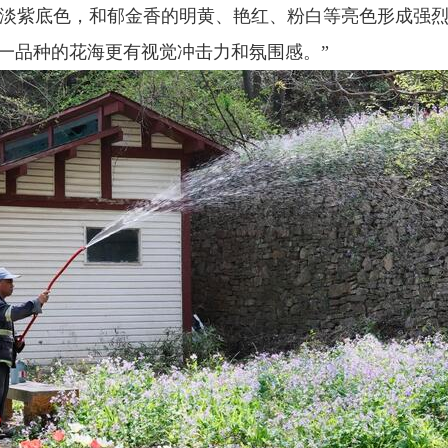
的淡紫底色，和郁金香的明黄、艳红、粉白等亮色形成强烈
单一品种的花海更有视觉冲击力和氛围感。”