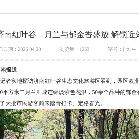
济南红叶谷二月兰与郁金香盛放 解锁近
日期：2026-04-20
浏览量：
1263
字号：[
大
中
济南报道
日，记者实地探访济南红叶谷生态文化旅游区看到，园区欧
00平方米二月兰汇成连绵淡紫色花浪，50余个品种的郁金
引了大批市民游客前来踏青打卡、定格春光。