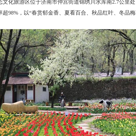
文化旅游区位于济南市仲宫街道锦绣川水库南2.7公里处
盖率超98%，以“春赏郁金香、夏看百合、秋品红叶、冬品