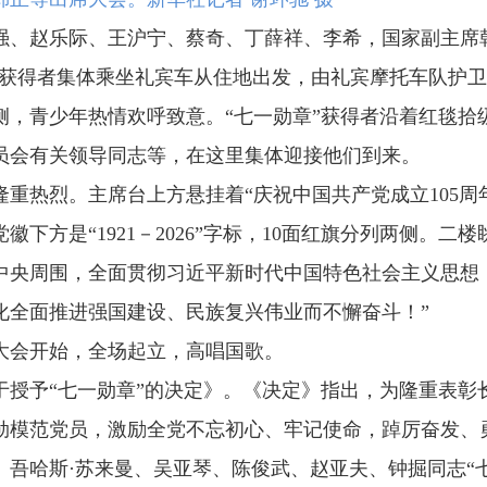
强、赵乐际、王沪宁、蔡奇、丁薛祥、李希，国家副主席
章”获得者集体乘坐礼宾车从住地出发，由礼宾摩托车队护
侧，青少年热情欢呼致意。“七一勋章”获得者沿着红毯拾
员会有关领导同志等，在这里集体迎接他们到来。
重热烈。主席台上方悬挂着“庆祝中国共产党成立105周
下方是“1921－2026”字标，10面红旗分列两侧。二
中央周围，全面贯彻习近平新时代中国特色社会主义思想
化全面推进强国建设、民族复兴伟业而不懈奋斗！”
祝大会开始，全场起立，高唱国歌。
于授予“七一勋章”的决定》。《决定》指出，为隆重表彰
勋模范党员，激励全党不忘初心、牢记使命，踔厉奋发、
吾哈斯·苏来曼、吴亚琴、陈俊武、赵亚夫、钟掘同志“