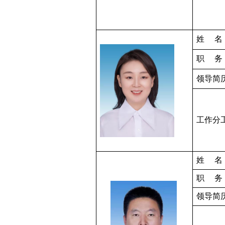
姓
名
职
务
领导简
工作分
姓
名
职
务
领导简