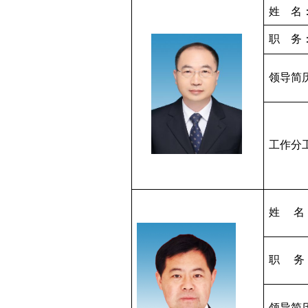
姓
名
职
务
领导简
工作分
姓
名
职
务
领导简