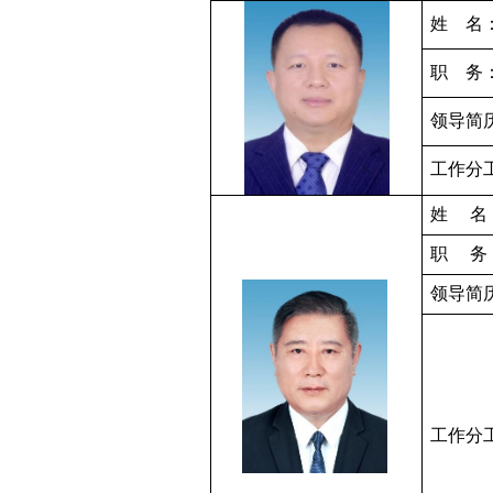
姓
名
职
务
领导简
工作分
姓
名
职
务
领导简
工作分