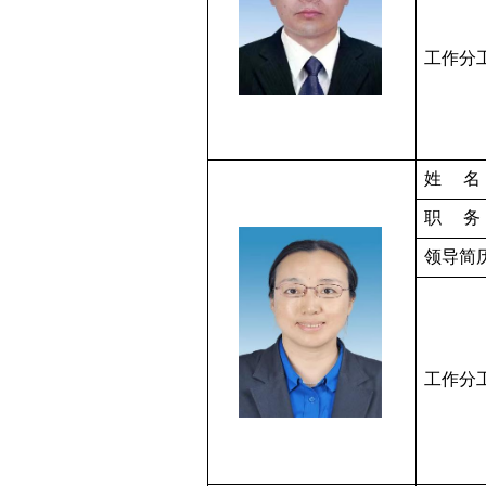
工作分
姓
名
职
务
领导简
工作分