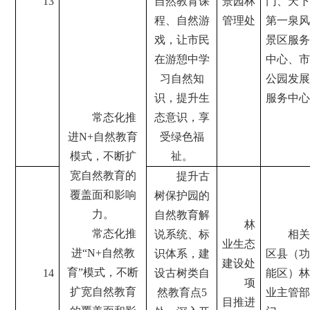
13
自然教育课
景园林
门、天下
程、自然游
管理处
第一泉风
戏，让市民
景区服务
在游憩中学
中心、市
习自然知
公园发展
识，提升生
服务中心
常态化推
态意识，享
进N+自然教育
受绿色福
模式，不断扩
祉。
宽自然教育的
提升古
覆盖面和影响
树保护园的
力。
自然教育解
林
常态化推
说系统、标
相关
业生态
进“N+自然教
识体系，建
区县（功
建设处
育”模式，不断
14
设古树类自
能区）林
项
扩宽自然教育
然教育点5
业主管部
目推进