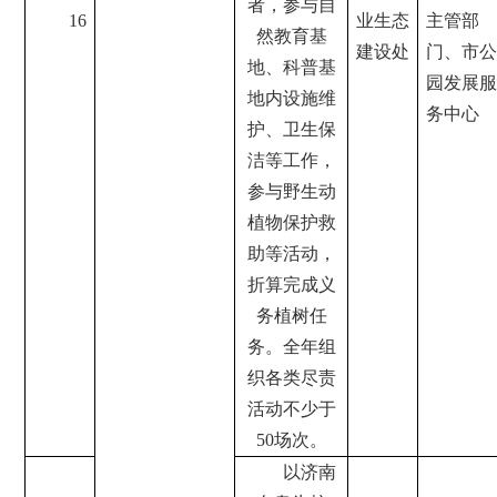
者，参与自
16
业生态
主管部
然教育基
建设处
门、市公
地、科普基
园发展服
地内设施维
务中心
护、卫生保
洁等工作，
参与野生动
植物保护救
助等活动，
折算完成义
务植树任
务。全年组
织各类尽责
活动不少于
50场次。
以济南