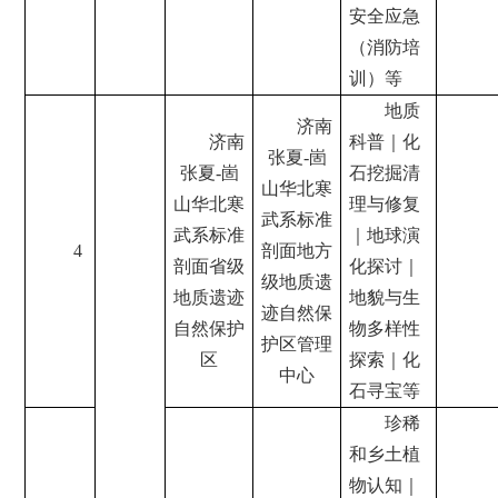
安全应急
（消防培
训）等
地质
济南
济南
科普｜化
张夏-崮
张夏-崮
石挖掘清
山华北寒
山华北寒
理与修复
武系标准
武系标准
｜地球演
4
剖面地方
剖面省级
化探讨｜
级地质遗
地质遗迹
地貌与生
迹自然保
自然保护
物多样性
护区管理
区
探索｜化
中心
石寻宝等
珍稀
和乡土植
物认知｜