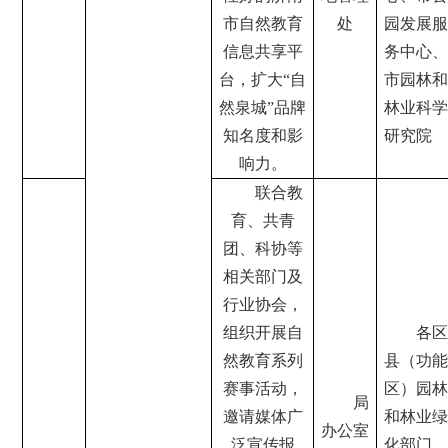
市自然教育
处
园发展服
信息共享平
务中心、
台，扩大“自
市园林和
然泉城”品牌
林业科学
知名度和影
研究院
响力。
联合教
育、共青
团、科协等
相关部门及
行业协会，
组织开展自
各区
然教育系列
县（功能
赛事活动，
区）园林
局
邀请媒体广
和林业绿
办公室
泛宣传报
化部门、