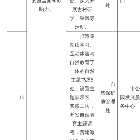
的覆盖面和影
处。深入开
门
处
响力。
展古树研
学、采风等
活动。
打造集
阅读学习、
互动体验与
自然教育于
一体的自然
主题书屋5
自
处，设置主
市公
然保护
15
题展示区、
园发展服
地管理
实践工坊，
务中心
处
开发自然教
育主题课
程，营建激