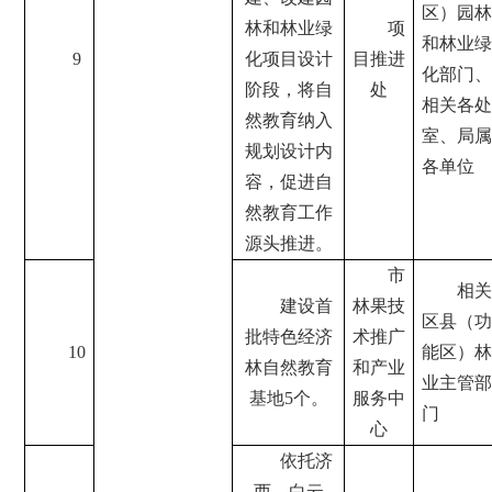
区）园林
林和林业绿
项
和林业绿
9
化项目设计
目推进
化部门、
阶段，将自
处
相关各处
然教育纳入
室、局属
规划设计内
各单位
容，促进自
然教育工作
源头推进。
市
相关
建设首
林果技
区县（功
批特色经济
术推广
10
能区）林
林自然教育
和产业
业主管部
基地5个。
服务中
门
心
依托济
西、白云