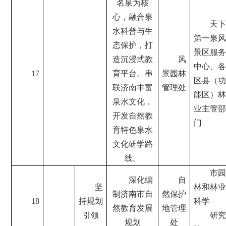
名泉为核
心，融合泉
天下
水科普与生
第一泉风
态保护，打
景区服务
造沉浸式教
风
中心、各
17
育平台。串
景园林
区县（功
联济南丰富
管理处
能区）林
泉水文化，
业主管部
开发自然教
门
育特色泉水
文化研学路
线。
市园
深化编
自
坚
林和林业
制济南市自
然保护
18
持规划
科学
然教育发展
地管理
引领
研究
规划
处