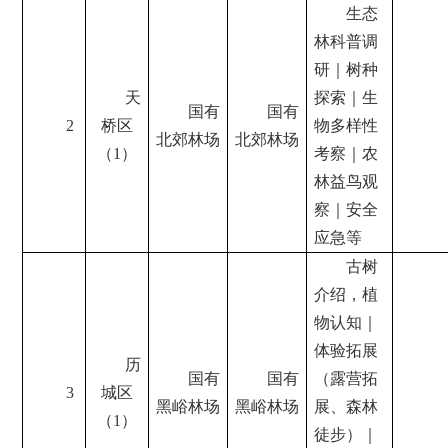
生态
林科普调
研｜树种
天
探索｜生
国有
国有
2
桥区
物多样性
北郊林场
北郊林场
（1）
考察｜农
林益鸟观
察｜安全
应急等
古树
介绍，植
物认知｜
体验拓展
历
国有
国有
（露营拓
3
城区
黑峪林场
黑峪林场
展、森林
（1）
徒步）｜