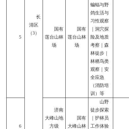
蝙蝠与野
鸽生活与
长
习性观察
清区
国有
国有
｜洞穴探
（3）
5
莲台山林
莲台山林
险及地质
场
场
考察｜森
林徒步｜
林栖鸟类
观察｜安
全应急
（消防培
训）等
山野
济南
徒步探索
大峰山地
国有
｜护林员
6
方级
大峰山林
工作体验