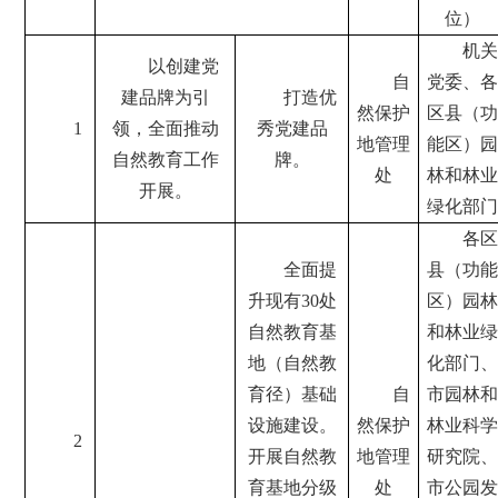
位）
机关
以创建党
自
党委、各
建品牌为引
打造优
然保护
区县（功
1
领，全面推动
秀党建品
地管理
能区）园
自然教育工作
牌。
处
林和林业
开展。
绿化部门
各区
全面提
县（功能
升现有30处
区）园林
自然教育基
和林业绿
地（自然教
化部门、
育径）基础
自
市园林和
设施建设。
然保护
林业科学
2
开展自然教
地管理
研究院、
育基地分级
处
市公园发