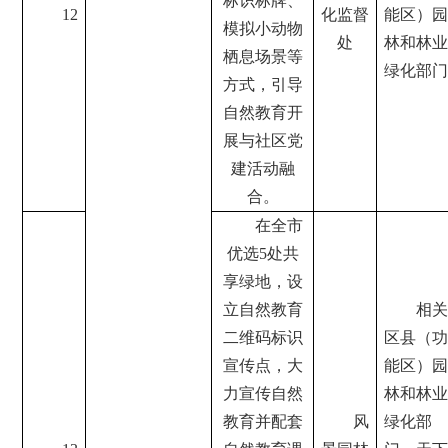
标识标牌、
12
化监督
能区）园
模拟小动物
处
林和林业
栖息场景等
绿化部门
方式，引导
自然教育开
展与社区党
建活动融
合。
在全市
优选5处共
享绿地，设
立自然教育
相关
二维码标识
区县（功
宣传点，大
能区）园
力宣传自然
林和林业
教育并配套
风
绿化部