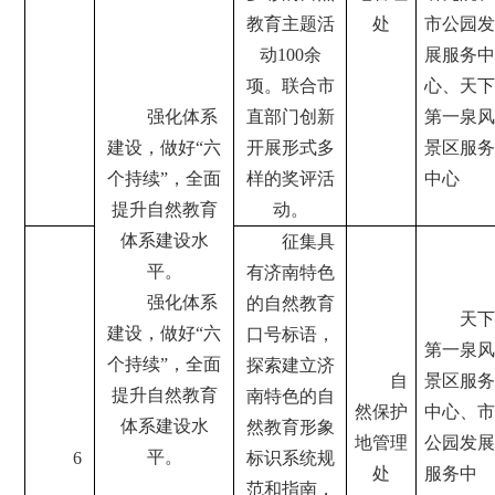
教育主题活
处
市公园发
动100余
展服务中
项。联合市
心、天下
强化体系
直部门创新
第一泉风
建设，做好“六
开展形式多
景区服务
个持续”，全面
样的奖评活
中心
提升自然教育
动。
体系建设水
征集具
平。
有济南特色
强化体系
的自然教育
天下
建设，做好“六
口号标语，
第一泉风
个持续”，全面
探索建立济
自
景区服务
提升自然教育
南特色的自
然保护
中心、市
体系建设水
然教育形象
地管理
公园发展
平。
6
标识系统规
处
服务中
范和指南，