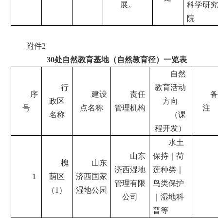
展。
科学研究
院
附件2
30处自然教育基地（自然教育径）一览表
自然
行
教育活动
序
建设
责任
备
政区
方向
号
点名称
管理机构
注
名称
（课
程开发）
水土
山东
保持｜荷
槐
山东
济西湿地
莲种类｜
1
荫区
济西国家
管理有限
鸟类保护
（1）
湿地公园
公司
｜湿地科
普等