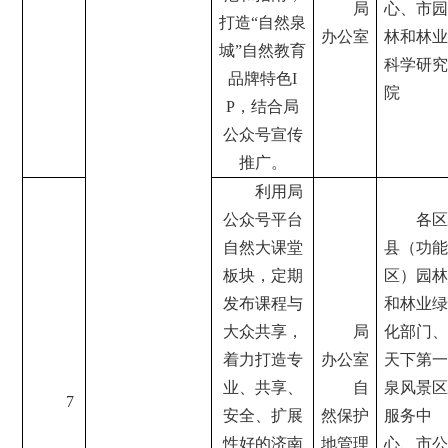
局
心、市园
打造“自然泉
办公室
林和林业
城”自然教育
科学研究
品牌特色I
院
P，结合局
公众号宣传
推广。
利用局
公众号平台
各区
自然大课堂
县（功能
板块，定期
区）园林
发布课程与
和林业绿
大众共享，
局
化部门、
着力打造专
办公室
天下第一
业、共享、
自
泉风景区
7
安全、扩展
然保护
服务中
性好的济南
地管理
心、市公