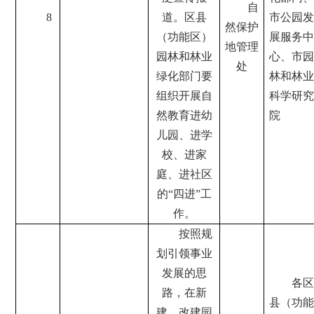
自
8
道。区县
市公园发
然保护
（功能区）
展服务中
地管理
园林和林业
心、市园
处
绿化部门要
林和林业
组织开展自
科学研究
然教育进幼
院
儿园、进学
校、进家
庭、进社区
的“四进”工
作。
按照规
划引领事业
发展的思
各区
路，在新
县（功能
建、改建园