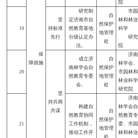
院
研究制
市园
自
坚
定济南市自
林和林业
然保护
19
持标准
然教育基地
科学
地管理
先行
分级认定办
研究
处
法。
院
保
济南
成立济
自
障措施
林学会、
南林学会自
然保护
20
市园林和
然教育专委
地管理
林业科学
会。
处
研究院
坚
济南
持共商
构建自
林学会自
共谋
自
然教育协同
然教育专
然保护
21
工作机制，
委、市园
地管理
推动工作开
林和林业
处