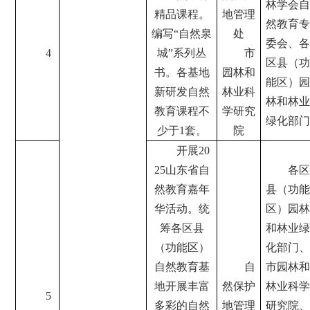
林学会自
精品课程。
地管理
然教育专
编写“自然泉
处
委会、各
4
城”系列丛
市
区县（功
书。各基地
园林和
能区）园
新研发自然
林业科
林和林业
教育课程不
学研究
绿化部门
少于1套。
院
开展20
25山东省自
各区
然教育嘉年
县（功能
华活动。统
区）园林
筹各区县
和林业绿
（功能区）
化部门、
自然教育基
自
市园林和
地开展丰富
然保护
林业科学
5
多彩的自然
地管理
研究院、