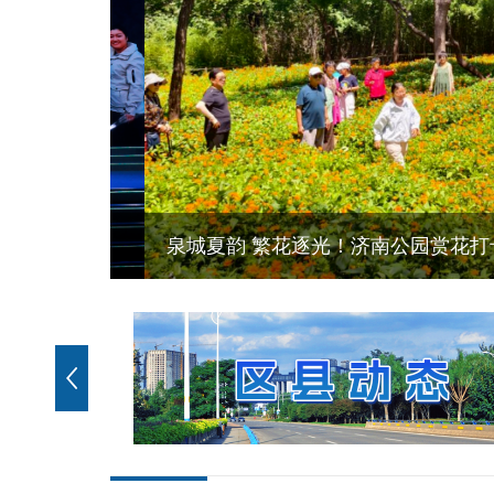
泉城夏韵 繁花逐光！济南公园赏花打卡