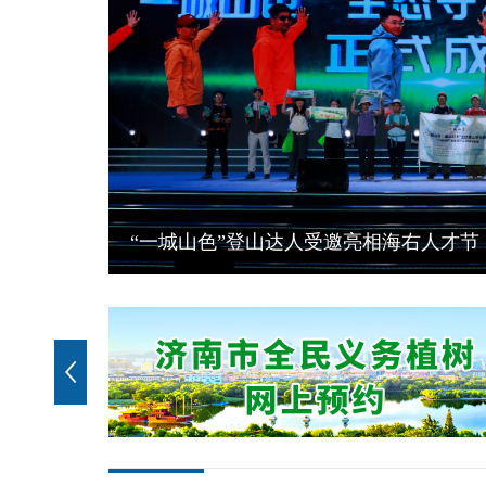
泉城夏韵 繁花逐光！济南公园赏花打卡