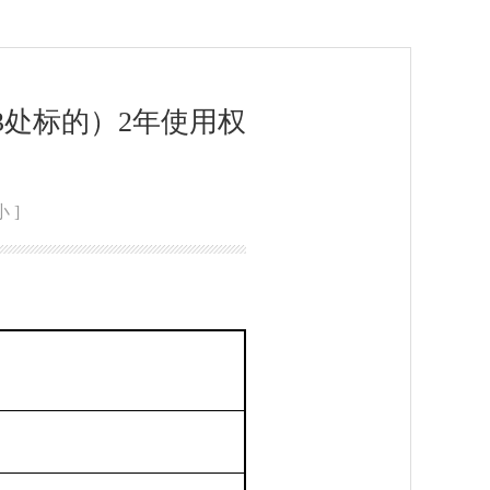
3处标的）2年使用权
小
]