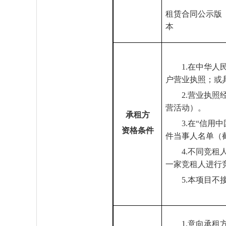
租赁合同公示版
本
1.在中华
户营业执照；或
2.营业执
营活动）。
承租方
3.在
“
信用中
资格条件
件当事人名单（
4.不同竞
一家竞租人进行
5.本项目不
1.意向承