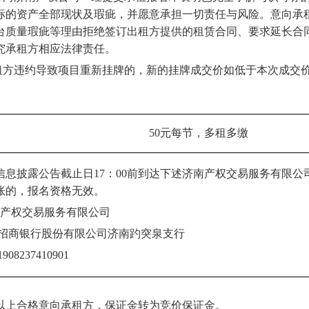
标的资产全部现状及瑕疵，并愿意承担一切责任与风险。意向承
台质量瑕疵等理由拒绝签订出租方提供的租赁合同、要求延长合
究承租方相应法律责任。
承租方违约导致项目重新挂牌的，新的挂牌成交价如低于本次成交
50元每节，多租多缴
信息披露公告截止日
17：00前到达下述济南产权交易服务有限
账的，报名资格无效。
南产权交易服务有限公司
招商银行股份有限公司济南趵突泉支行
908237410901
以上合格意向承租方，保证金转为竞价保证金。