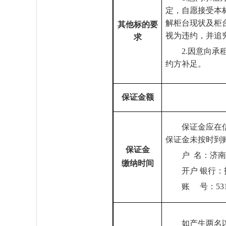
定，自愿接受本
解柜台现状及柜
其他标的要
视为违约，并追
求
2.因意向
约方补足。
保证金额
保证金应在
保证金未按时到
保证金
户
名：济
缴纳时间
开户
银行：
账
号：531
如产生两名