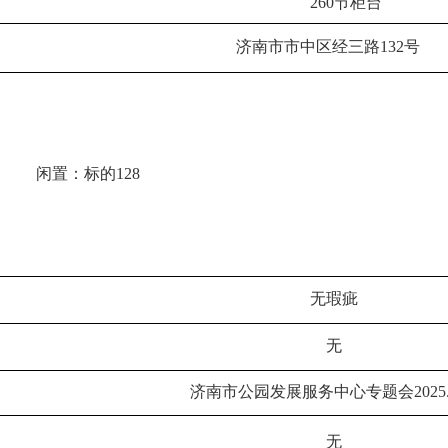
260节柜台
济南市市中区经三路
132号
闲置：标的
128
无瑕疵
无
济南市公园发展服务中心专题会
2025
无