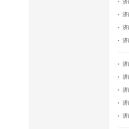
济
济
济
济
济
济
济