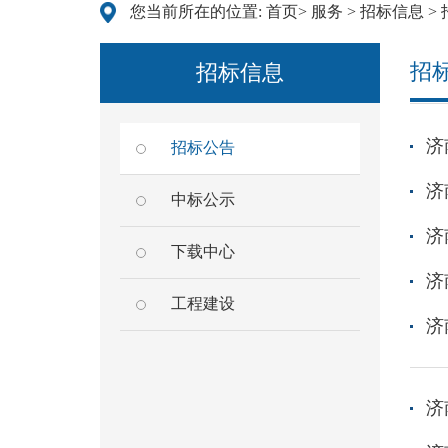
您当前所在的位置:
首页
>
服务
>
招标信息
>
招
招标信息
济
招标公告
济
中标公示
济
下载中心
济
工程建设
济