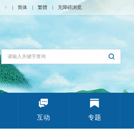
简体
繁體
无障碍浏览
互动
专题