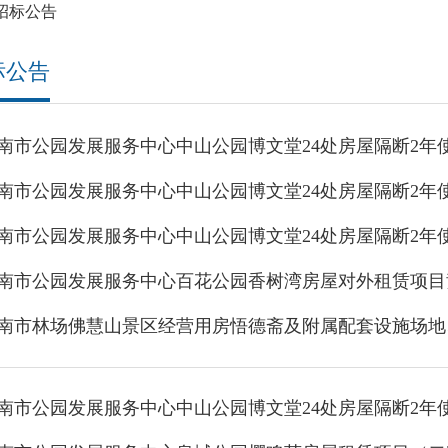
招标公告
标公告
南市公园发展服务中心中山公园博文堂24处房屋隔断2年使
南市公园发展服务中心中山公园博文堂24处房屋隔断2年使
南市公园发展服务中心中山公园博文堂24处房屋隔断2年使
南市公园发展服务中心百花公园香树湾房屋对外租赁项目
南市公园发展服务中心中山公园博文堂24处房屋隔断2年使