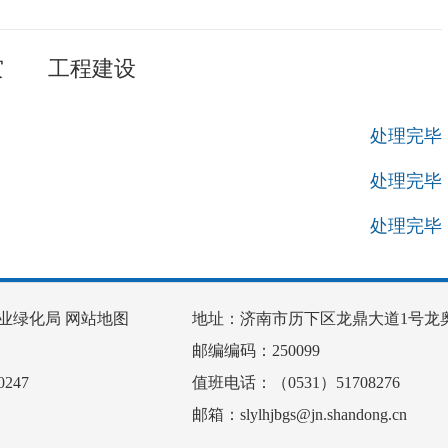
灾
工程建设
处理完毕
处理完毕
处理完毕
业绿化局
网站地图
地址：济南市历下区龙鼎大道1号龙奥
邮编编码：250099
247
值班电话：（0531）51708276
邮箱：slylhjbgs@jn.shandong.cn