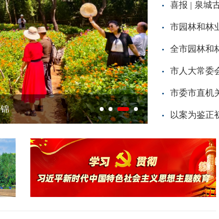
喜报 | 泉
全市园林和
市人大常委
市委市直机
集锦
艾香盈门，手作