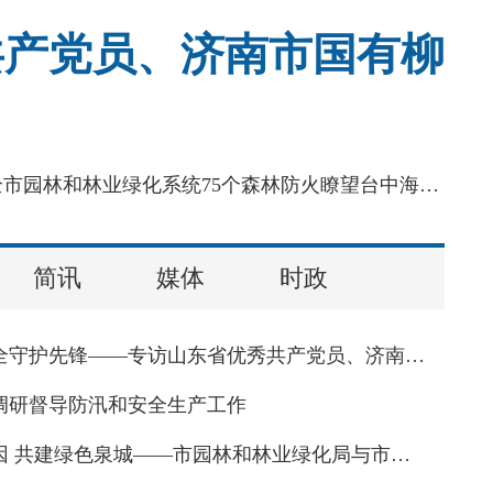
共产党员、济南市国有柳
来源：爱济南新闻客户端海拔800余米的跑马岭瞭望台，是济南南部山区森林防火的“千里眼”，也是全市园林和林业绿化系统75个森林防火瞭望台中海拔最高的一处。这里山高风烈，狂风常年绕着小楼呼啸，冬夜最低气温可跌至零下24摄氏度，泼水落地即刻凝成冰碴。济南市国有柳埠林场跑马岭林区护林人王守焕，在这里一守就是27年。
简讯
媒体
时政
济南园林安全守护先锋——专访山东省优秀共产党员、济南市国有柳埠林场护林人王守焕
调研督导防汛和安全生产工作
传承红色基因 共建绿色泉城——市园林和林业绿化局与市委市直机关工委联合开展庆祝建党105周年主题党日活动