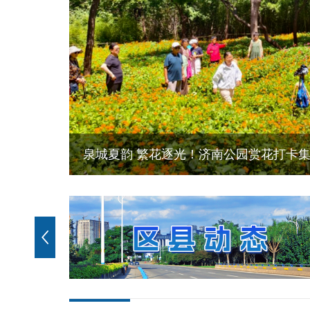
泉城夏韵 繁花逐光！济南公园赏花打卡