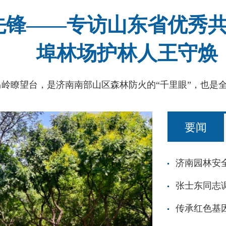
先锋——专访山东省优秀
埠林场护林人王守焕
要闻
张士东同志