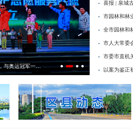
喜报 | 泉
全市园林和
市人大常委
市委市直机
打卡集锦
艾香盈门