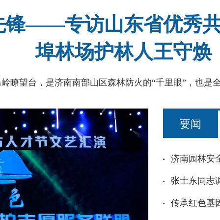
先锋——专访山东省优秀
埠林场护林人王守焕
要闻
张士东同志