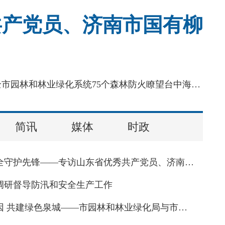
共产党员、济南市国有柳
来源：爱济南新闻客户端海拔800余米的跑马岭瞭望台，是济南南部山区森林防火的“千里眼”，也是全市园林和林业绿化系统75个森林防火瞭望台中海拔最高的一处。这里山高风烈，狂风常年绕着小楼呼啸，冬夜最低气温可跌至零下24摄氏度，泼水落地即刻凝成冰碴。济南市国有柳埠林场跑马岭林区护林人王守焕，在这里一守就是27年。
简讯
媒体
时政
济南园林安全守护先锋——专访山东省优秀共产党员、济南市国有柳埠林场护林人王守焕
调研督导防汛和安全生产工作
传承红色基因 共建绿色泉城——市园林和林业绿化局与市委市直机关工委联合开展庆祝建党105周年主题党日活动