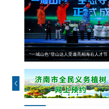
泉城夏韵 繁花逐光！济南公园赏花