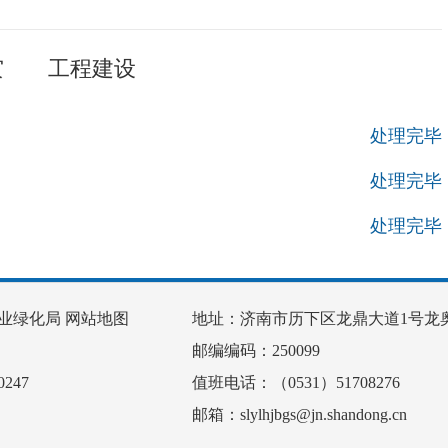
灾
工程建设
处理完毕
处理完毕
处理完毕
业绿化局
网站地图
地址：济南市历下区龙鼎大道1号龙奥
邮编编码：250099
247
值班电话：（0531）51708276
邮箱：slylhjbgs@jn.shandong.cn