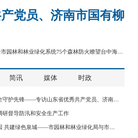
共产党员、济南市国有柳
来源：爱济南新闻客户端海拔800余米的跑马岭瞭望台，是济南南部山区森林防火的“千里眼”，也是全市园林和林业绿化系统75个森林防火瞭望台中海拔最高的一处。这里山高风烈，狂风常年绕着小楼呼啸，冬夜最低气温可跌至零下24摄氏度，泼水落地即刻凝成冰碴。济南市国有柳埠林场跑马岭林区护林人王守焕，在这里一守就是27年。
简讯
媒体
时政
济南园林安全守护先锋——专访山东省优秀共产党员、济南市国有柳埠林场护林人王守焕
调研督导防汛和安全生产工作
传承红色基因 共建绿色泉城——市园林和林业绿化局与市委市直机关工委联合开展庆祝建党105周年主题党日活动