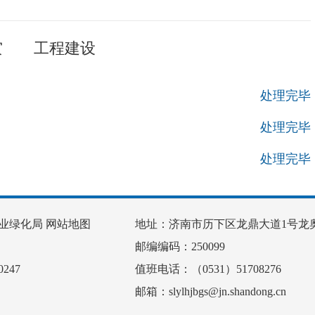
灾
工程建设
处理完毕
处理完毕
处理完毕
业绿化局
网站地图
地址：济南市历下区龙鼎大道1号龙奥
邮编编码：250099
247
值班电话：（0531）51708276
邮箱：slylhjbgs@jn.shandong.cn