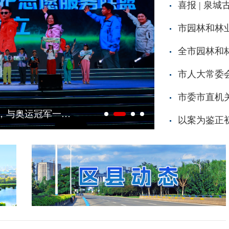
喜报 | 泉
全市园林和
市人大常委
市委市直机
“一城山色”登山达人受邀亮相海右人才节，与奥运冠军一道向您发出登山打卡邀请
泉城夏韵 繁花