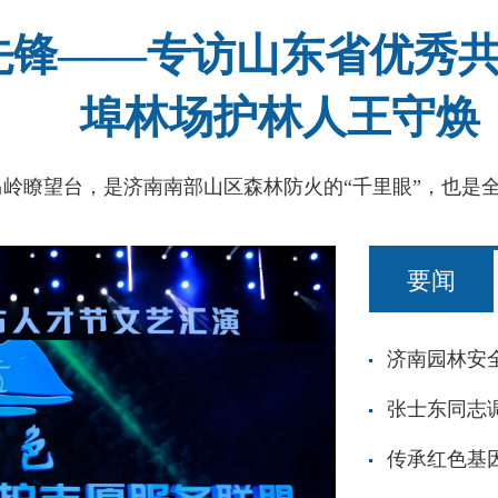
先锋——专访山东省优秀
埠林场护林人王守焕
要闻
张士东同志